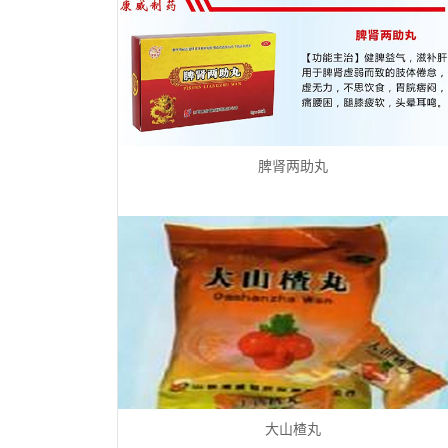
脾肾两助丸
大山楂丸