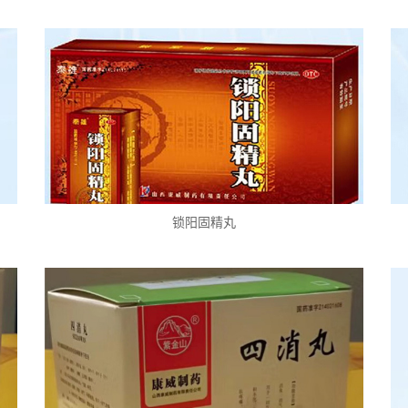
锁阳固精丸