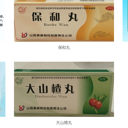
保和丸
大山楂丸