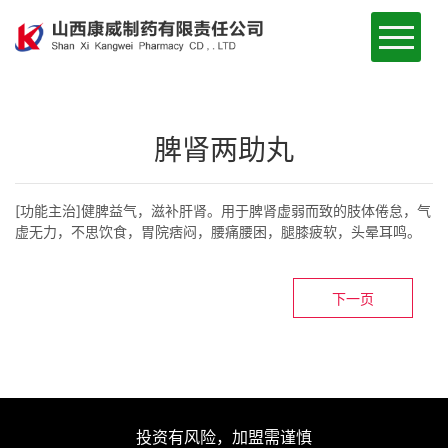
首页
公司简介
脾肾两助丸
新闻动态
[功能主治]健脾益气，滋补肝肾。用于脾肾虚弱而致的肢体倦怠，气
虚无力，不思饮食，胃院痞闷，腰痛腰困，腿膝疲软，头晕耳鸣。
药品展示
资质荣誉
下一页
厂房展示
在线留言
投资有风险，加盟需谨慎
联系我们